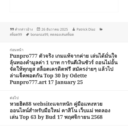
รูป
เขียน
ผู้
หมวด
คำกล่าวอ้าง
26 ธันวาคม 2025
Patrick Diaz
แบบ
ป้าย
เมื่อ
เขียน
หมู่
สล็อต99
bonanza99
,
ทดลองเล่นสล็อต
เรื่อง
กำกับ
แนะแนว
ก่อนหน้า
เรื่อง
Punpro777 ตัวจริง เกมแท้จากค่าย เล่นได้มั่นใจ
เรื่อง
ลุ้นทองคำมูลค่า 1 บาท การันตีเงินชัวร์ ถอนไม่อั้น
ก่อน
จัดให้ทุกยูส สล็อตเครดิตฟรี สมัครง่ายๆ แล้วไป
หน้า:
ล่าแจ็คพอตกัน Top 30 by Odette
Punpro777.art 17 January 25
ต่อไป
หวยฮิต88 websiteแจกหนัก คู่มือแทงหวย
เรื่อง
ออนไลน์สำหรับมือใหม่ คาสิโน เว็บแม่ ทดลอง
ต่อ
เล่น Top 63 by Bud 17 พฤศจิกายน 2568
ไป: