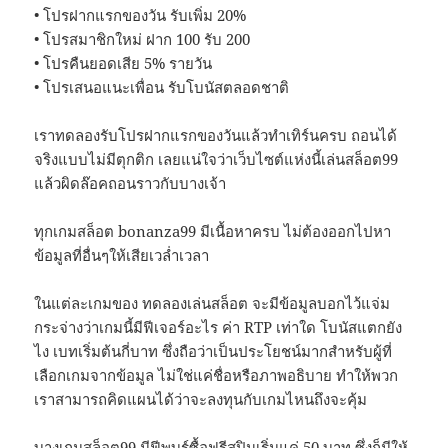
• โปรฝากแรกของวัน รับเพิ่ม 20%
• โปรสมาชิกใหม่ ฝาก 100 รับ 200
• โปรคืนยอดเสีย 5% รายวัน
• โปรเสนอแนะเพื่อน รับโบนัสตลอดชาติ
เราทดลองรับโปรฝากแรกของวันแล้วทำเทิร์นครบ ถอนได้
จริงแบบไม่มีตุกติก เลยแน่ใจว่าเว็บไซต์แห่งนี้เล่นสล็อต99
แล้วผิดล๊อคถอนราวกับบางเจ้า
ทุกเกมสล็อต bonanza99 มีเนื้อหาครบ ไม่ต้องออกไปหา
ข้อมูลที่อื่นๆให้เสียเวล่ำเวลา
ในแต่ละเกมของ ทดลองเล่นสล็อต จะมีข้อมูลบอกไว้แจ่ม
กระจ่างว่าเกมนี้มีฟีเจอร์อะไร ค่า RTP เท่าใด โบนัสแตกยัง
ไง เบทเริ่มต้นกี่บาท ซึ่งถือว่าเป็นประโยชน์มากสำหรับผู้ที่
เลือกเกมจากข้อมูล ไม่ใช่แค่ชื่อหรือภาพอธิบาย ทำให้พวก
เราสามารถคิดแผนได้ว่าจะลงทุนกับเกมไหนถึงจะคุ้ม
บางเกมสล็อต99 มีฟีพบร์ซื้อฟรีสปินเริ่มแค่ 50 บาท ซึ่งก็มีให้