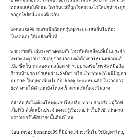
ทดสอบเล่นได้ก่อน ใครกันแน่ที่ถูกใจลองอะไรใหม่ๆน่าจะถูก
อกถูกใจสิ่งนี้แบบเดียวกัน
bonanza99 รองรับมือถือทุกรุ่นทุกระบบ เล่นลื่นไม่ต้อง
โหลดแอปให้เปลืองพื้นที่
พวกเราสลับเล่นระหว่างคอมกับโทรศัพท์เคลื่อนที่เป็นประจำ
เพราะเหตุว่าบางวันอยู่ข้างนอก แต่ก็ต้องการหมุนสล็อตแก้
เบื่อ ซึ่งเว็บ ทดลองเล่นสล็อต ทำระบบรองรับโทรศัพท์มือถือ
ก้าวหน้ามาก เข้าเล่นผ่าน Safari หรือ Chrome ก็ไม่มีปัญหา
ปุ่มต่างๆใหญ่พอเพียงไม่ต้องจ้องดู ระบบหมุนอัตโนว่ากล่าว
ยังทำงานได้ดี แถมยังโหลดเร็วหากแม้เน็ตจะไม่แรง
ที่สำคัญคือไม่ต้องโหลดแอปให้เปลืองความจำเครื่อง ผู้ใดที่
เนื้อที่ใกล้เต็มเป็นประจำคงจะรู้เรื่องเลยว่าเว็บที่เข้าเล่นผ่าน
บราวเซอร์ได้สบายๆนั้นดีแค่ไหน
ข้อบกพร่อง bonanza99 ก็มีบ้างแม้กระนั้นไม่ใช่ปัญหาใหญ่