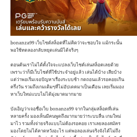
bonanza99 เว็บไซต์สล็อตที่ไม่คิดว่าจะชอบใจ แม้กระนั้น
พอใช้ทดลองกลับหยุดเล่นมิได้จริงๆ
ตอนต้นเราไม่ได้ตั้งใจจะแปลงเว็บไซต์เล่นสล็อตเลยด้วย
เพราะว่าก็มีเว็บไซต์ที่ใช้ประจำอยู่แล้ว เล่นได้บ้าง เสียบ้าง
แต่ว่าพอเริ่มเจอปัญหาเรื่องระบบช้า กดถอนแล้วรอคอยเกิน
ครึ่งวัน รวมถึงเกมเดิมๆที่ไม่อัปเดตมาเป็นเดือน เลยเริ่มมอง
หาเว็บใหม่แบบไม่ได้มุ่งมาดมากมาย
บังเอิญว่าเจอชื่อเว็บ bonanza99 จากในกลุ่มสล็อตที่เล่น
หลายครั้ง มองเห็นมีคนพูดถึงมากมายว่าระบบลื่น เกมใหม่
มาไว รวมทั้งจ่ายจริงแบบไม่ต้องรอคอย เราเลยลองสมัคร
มองโดยไม่ได้คาดหวังอะไร แต่พอลองเล่นจริงจังได้ไม่ถึง