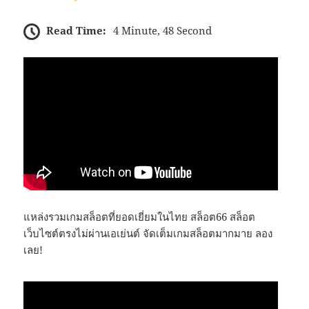
Read Time:
4 Minute, 48 Second
แหล่งรวมเกมสล็อตที่ยอดเยี่ยมในไทย สล็อต66 สล็อต
เว็บไซต์ตรงไม่ผ่านเอเย่นต์ จัดเต็มเกมสล็อตมากมาย ลอง
เลย!