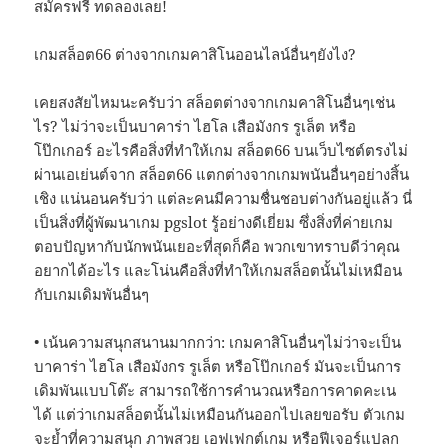
สมัครฟรี ทดลองเลย!
เกมสล็อต66 ต่างจากเกมคาสิโนออนไลน์อื่นๆยังไง?
เคยสงสัยไหมนะครับว่า สล็อตต่างจากเกมคาสิโนอื่นๆเช่น
ไร? ไม่ว่าจะเป็นบาคาร่า ไฮโล เสือมังกร รูเล็ต หรือ
โป๊กเกอร์ อะไรคือสิ่งที่ทำให้เกม สล็อต66 บนเว็บไซต์ตรงไม่
ผ่านเอเย่นต์จาก สล็อต66 แตกต่างจากเกมพนันอื่นๆอย่างสิ้น
เชิง แน่นอนครับว่า แต่ละคนมีความชื่นชอบต่างกันอยู่แล้ว นี่
เป็นสิ่งที่ผู้พัฒนาเกม pgslot รู้อย่างดีเยี่ยม ซึ่งสิ่งที่ค่ายเกม
ตอบปัญหากับนักพนันเยอะที่สุดก็คือ พวกเขาทราบดีว่าคุณ
อยากได้อะไร และโน่นคือสิ่งที่ทำให้เกมสล็อตนั้นไม่เหมือน
กับเกมเดิมพันอื่นๆ
• เน้นความสนุกสนานมากกว่า: เกมคาสิโนอื่นๆไม่ว่าจะเป็น
บาคาร่า ไฮโล เสือมังกร รูเล็ต หรือโป๊กเกอร์ มันจะเป็นการ
เดิมพันแบบโต๊ะ สามารถใช้การคำนวณหรือการคาดคะเน
ได้ แต่ว่าเกมสล็อตนั้นไม่เหมือนกันออกไปเลยขอรับ ตัวเกม
จะย้ำที่ความสนุก ภาพสวย เอฟเฟกต์เกม หรือฟีเจอร์แปลก