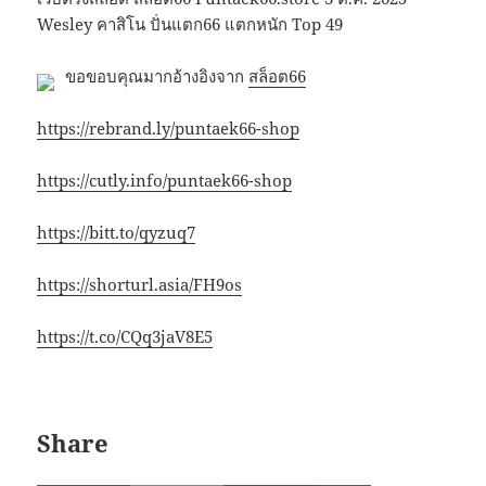
Wesley คาสิโน ปั่นแตก66 แตกหนัก Top 49
ขอขอบคุณมากอ้างอิงจาก
สล็อต66
https://rebrand.ly/puntaek66-shop
https://cutly.info/puntaek66-shop
https://bitt.to/qyzuq7
https://shorturl.asia/FH9os
https://t.co/CQq3jaV8E5
Share