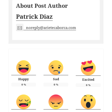
About Post Author
Patrick Diaz
noreply@arietecaborca.com
Happy
Sad
Excited
0
%
0
%
0
%