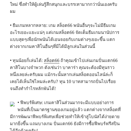
ใหม่ ซึ่งทำให้ผู้เล่นรู้สึกสนุกและบรรเทามากกว่านั่นเองครับ
ผม
• ธีมเกมหลากหลาย: เกม สล็อต66 พนันอื่นๆจะไม่มีธีมเกม
อะไรเยอะแยะแน่ๆ แต่เกมสล็อต66 จัดเต็มธีมเกมนานัปการ
แบบสุดๆเพื่อนักพนันได้เอนจอยกับเกมต่างๆเยอะขึ้น แตก
ต่างจากเกมคาสิโนอื่นๆที่มิได้มีลูกเล่นในส่วนนี้
• ทุนน้อยก็เล่นได้:
สล็อต66
ถ้าคุณเข้าไปเล่นเกมปั่นแตก66
คาสิโนบางจำพวก ดังเช่นว่า บาคาร่า คุณจะต้องมีทุนราว
หนึ่งเลยล่ะครับผม แม้กระนั้นหากเล่นสล็อตออนไลน์ล่ะก็
เคยได้เห็นใช่ไหมล่ะครับ? ทุน 10 บาทสามารถปั่นไปเรื่อย
จนถึงทำกำไรหลักพันได้!
• ฟีพบร์พิเศษ: เกมคาสิโนส่วนมากจะมีแบบอย่างการ
พนันที่เป็นมาตรฐานของเกมอยู่แล้ว แตกต่างจากสล็อตที่
มีการพัฒนาฟีพบร์พิเศษเพื่อช่วยทำให้เข้าสู่โบนัสได้ง่ายดาย
มากยิ่งขึ้น แถมบางเกม ปั่นแตก66 ยังมีการซื้อฟีพบร์ฟรีสปิน
ได้อีกด้วยครับ!