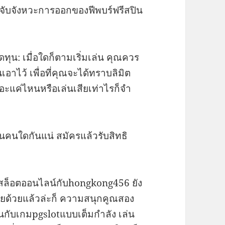
ม้จับจังหวะการออกของฟีพบร์ฟรีสปิน
ุน: เมื่อใดก็ตามเริ่มเล่น คุณควร
อาไว้ เพื่อที่คุณจะได้ทราบลิมิต
ะแค่ไหนหรือเล่นเสียเท่าไรก็จำ
นคนใดกันแน่ สมัครแล้วรับสิทธิ
่นสล็อตออนไลน์กับhongkong456 ยัง
หายด้วยแล้วล่ะก็ ความสนุกคูณสอง
กับเกมpgslotแบบเต็มกำลัง เล่น