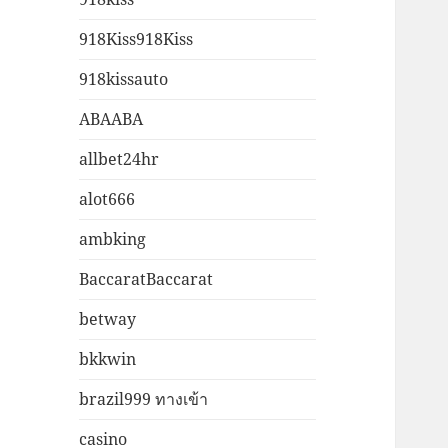
918Kiss918Kiss
918kissauto
ABAABA
allbet24hr
alot666
ambking
BaccaratBaccarat
betway
bkkwin
brazil999 ทางเข้า
casino