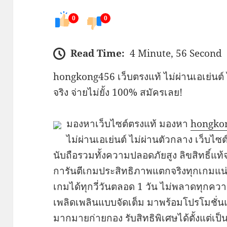
0
0
Read Time:
4 Minute, 56 Second
hongkong456 เว็บตรงแท้ ไม่ผ่านเอเย่นต
จริง จ่ายไม่ยั้ง 100% สมัครเลย!
มองหาเว็บไซต์ตรงแท้ มองหา
hongko
ไม่ผ่านเอเย่นต์ ไม่ผ่านตัวกลาง เว็บไ
นับถือรวมทั้งความปลอดภัยสูง ลิขสิทธิ์
การันตีเกมประสิทธิภาพแตกจริงทุกเกมแน
เกมได้ทุกวี่วันตลอด 1 วัน ไม่พลาดทุกค
เพลิดเพลินแบบจัดเต็ม มาพร้อมโปรโมชั่น
มากมายก่ายกอง รับสิทธิพิเศษได้ตั้งแต่