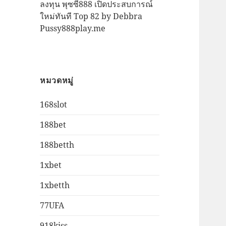
ลงทุน พุซซี่888 เปิดประสบการณ์
ใหม่ทันที Top 82 by Debbra
Pussy888play.me
หมวดหมู่
168slot
188bet
188betth
1xbet
1xbetth
77UFA
918kiss