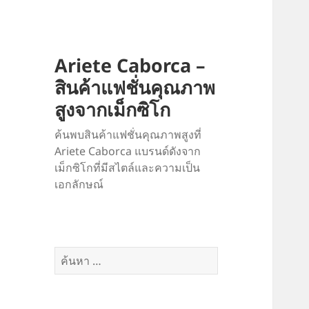
Ariete Caborca –
สินค้าแฟชั่นคุณภาพ
สูงจากเม็กซิโก
ค้นพบสินค้าแฟชั่นคุณภาพสูงที่
Ariete Caborca แบรนด์ดังจาก
เม็กซิโกที่มีสไตล์และความเป็น
เอกลักษณ์
ค้นหา
สำหรับ: