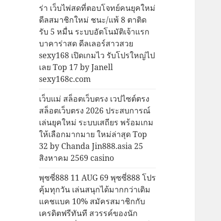
ร่า เว็บไพ่สดที่ตอบโจทย์คนยุคใหม่
ดีลสมาชิกใหม่ ชนะ/แพ้ 8 ตาติด
รับ 5 หมื่น ระบบอัตโนมัติเจ้าแรก
บาคาร่าสด ดีลเลอร์สาวสวย
sexy168 เปิดเกมไว รับโปรใหญ่ไป
เลย Top 17 by Janell
sexy168c.com
เว็บแม่ สล็อตเว็บตรง เวปไซต์ตรง
สล็อตเว็บตรง 2026 ประสบการณ์
เล่นยุคใหม่ ระบบเสถียร พร้อมเกม
ให้เลือกมากมาย ใหม่ล่าสุด Top
32 by Chanda Jin888.asia 25
สิงหาคม 2569 casino
พุซซี่888 11 AUG 69 พุซซี่888 โปร
คุ้มทุกวัน เล่นสนุกได้มากกว่าเดิม
แคชแบค 10% สมัครสมาชิกกับ
เครดิตฟรีทันที สวรรค์ของนัก