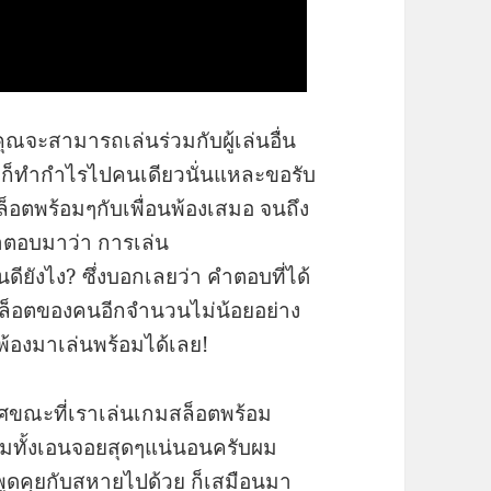
คุณจะสามารถเล่นร่วมกับผู้เล่นอื่น
้วก็ทำกำไรไปคนเดียวนั่นแหละขอรับ
สล็อตพร้อมๆกับเพื่อนพ้องเสมอ จนถึง
ตอบมาว่า การเล่น
ดียังไง? ซึ่งบอกเลยว่า คำตอบที่ได้
สล็อตของคนอีกจำนวนไม่น้อยอย่าง
อนพ้องมาเล่นพร้อมได้เลย!
าศขณะที่เราเล่นเกมสล็อตพร้อม
วมทั้งเอนจอยสุดๆแน่นอนครับผม
าวพูดคุยกับสหายไปด้วย ก็เสมือนมา