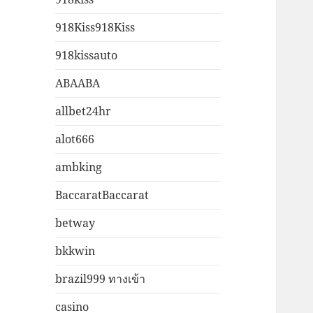
918Kiss918Kiss
918kissauto
ABAABA
allbet24hr
alot666
ambking
BaccaratBaccarat
betway
bkkwin
brazil999 ทางเข้า
casino