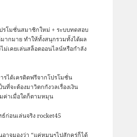
า โปรโมชั่นสมาชิกใหม่ + ระบบทดสอบ
ีมากมาย ทำให้ทั้งสนุกรวมทั้งได้ผล
ยังไม่เคยเล่นสล็อตออนไลน์หรือกำลัง
การได้เครดิตฟรีจากโปรโมชั่น
ที่จะต้องมาวิตกกังวลเรื่องเงิน
ุ้มค่าเมื่อใดก็ตามหมุน
ธ์ก่อนเล่นจริง rocket45
อาจมองว่า “แค่หมุนๆไปสักครู่ก็ได้