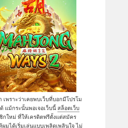
่า เพราะว่าเคยพบเว็บที่บอกมีโปรโม
้ แม้กระนั้นพอเจอเว็บนี้
สล็อตเว็บ
ใหม่ ที่ให้เครดิตฟรีตั้งแต่สมัคร
้ผมได้เริ่มเล่นแบบเพลิดเพลินใจ ไม่