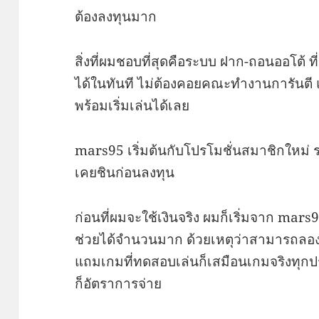
ต้องลงทุนมาก
สิ่งที่ผมชอบที่สุดคือระบบ ฝาก-ถอนออโต้ 
ได้ในทันที ไม่ต้องคอยคณะทำงานการันตี แ
พร้อมเริ่มเล่นได้เลย
mars95 เริ่มต้นกับโปรโมชั่นสมาชิกใหม่
เคยชินก่อนลงทุน
ก่อนที่ผมจะใช้เงินจริง ผมก็เริ่มจาก mars
ช่วยได้จำนวนมาก ด้วยเหตุว่าสามารถลองทุ
แถมเกมที่ทดสอบเล่นก็เสมือนเกมจริงทุกปร
ก็อัตราการจ่าย