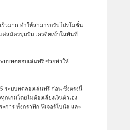
ที่เร็วมาก ทำให้สามารถรับโปรโมชั่น
ค่สมัครปุบปับ เครดิตเข้าในทันที
 ระบบทดสอบเล่นฟรี ช่วยทำให้
95 ระบบทดลองเล่นฟรี ก่อน ซึ่งตรงนี้
กเกมโดยไม่ต้องเสี่ยงเงินตัวเอง
ะการ ทั้งกราฟิก ฟีเจอร์โบนัส และ