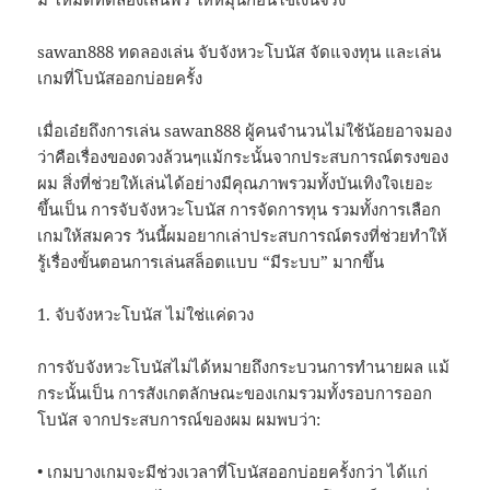
sawan888 ทดลองเล่น จับจังหวะโบนัส จัดแจงทุน และเล่น
เกมที่โบนัสออกบ่อยครั้ง
เมื่อเอ๋ยถึงการเล่น sawan888 ผู้คนจำนวนไม่ใช้น้อยอาจมอง
ว่าคือเรื่องของดวงล้วนๆแม้กระนั้นจากประสบการณ์ตรงของ
ผม สิ่งที่ช่วยให้เล่นได้อย่างมีคุณภาพรวมทั้งบันเทิงใจเยอะ
ขึ้นเป็น การจับจังหวะโบนัส การจัดการทุน รวมทั้งการเลือก
เกมให้สมควร วันนี้ผมอยากเล่าประสบการณ์ตรงที่ช่วยทำให้
รู้เรื่องขั้นตอนการเล่นสล็อตแบบ “มีระบบ” มากขึ้น
1. จับจังหวะโบนัส ไม่ใช่แค่ดวง
การจับจังหวะโบนัสไม่ได้หมายถึงกระบวนการทำนายผล แม้
กระนั้นเป็น การสังเกตลักษณะของเกมรวมทั้งรอบการออก
โบนัส จากประสบการณ์ของผม ผมพบว่า:
• เกมบางเกมจะมีช่วงเวลาที่โบนัสออกบ่อยครั้งกว่า ได้แก่