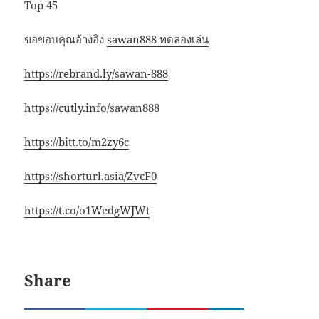
Top 45
ขอขอบคุณอ้างอิง
sawan888 ทดลองเล่น
https://rebrand.ly/sawan-888
https://cutly.info/sawan888
https://bitt.to/m2zy6c
https://shorturl.asia/ZvcF0
https://t.co/o1WedgWJWt
Share