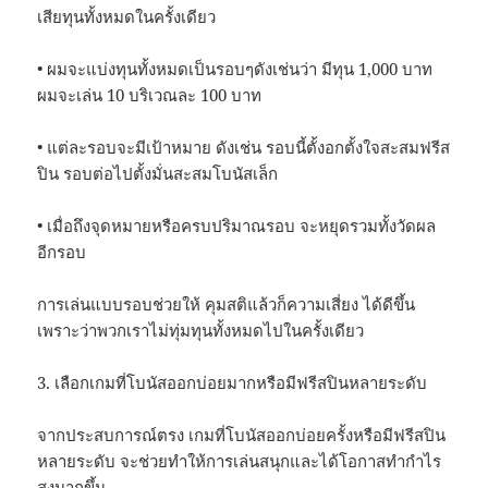
เสียทุนทั้งหมดในครั้งเดียว
• ผมจะแบ่งทุนทั้งหมดเป็นรอบๆดังเช่นว่า มีทุน 1,000 บาท
ผมจะเล่น 10 บริเวณละ 100 บาท
• แต่ละรอบจะมีเป้าหมาย ดังเช่น รอบนี้ตั้งอกตั้งใจสะสมฟรีส
ปิน รอบต่อไปตั้งมั่นสะสมโบนัสเล็ก
• เมื่อถึงจุดหมายหรือครบปริมาณรอบ จะหยุดรวมทั้งวัดผล
อีกรอบ
การเล่นแบบรอบช่วยให้ คุมสติแล้วก็ความเสี่ยง ได้ดีขึ้น
เพราะว่าพวกเราไม่ทุ่มทุนทั้งหมดไปในครั้งเดียว
3. เลือกเกมที่โบนัสออกบ่อยมากหรือมีฟรีสปินหลายระดับ
จากประสบการณ์ตรง เกมที่โบนัสออกบ่อยครั้งหรือมีฟรีสปิน
หลายระดับ จะช่วยทำให้การเล่นสนุกและได้โอกาสทำกำไร
สูงมากขึ้น