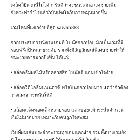
เคล็ดวิธีพวกนี้ไม่ได้การันตีว่าจะชนะเสมอ แต่ช่วยเพิ่ม
จังหวะทำกำไรแล้วก็บันเทิงใจกับการหมุนมากขึ้น
เกมไหนที่แตกง่ายที่สุด sawan888
จากประสบการณ์ตรง เกมที่ โบนัสออกบ่อย มักเป็นเกมที่มี
รอบฟรีสปินหลายระดับ รวมทั้งมีสัญลักษณ์พิเศษช่วยทำให้
ชนะง่ายดายมากยิ่งขึ้น ได้แก่:
• สล็อตธีมผลไม้หรือคลาสสิก โบนัสดี แถมเข้าใจง่าย
• สล็อตวิดีโอธีมแฟนตาซี ฟรีสปินออกบ่อยมาก แต่ว่าจำต้อง
วางแผนการพนันให้ดี
• สล็อตแจ็คพอตเล็กหลายรอบ แตกบ่อยแม้กระนั้นจำนวน
เงินไม่มากมาย เหมาะกับคนถูกใจสะสม
เว็บที่ผมเล่นประจำจะรวมทุกเกมแตกง่าย รวมทั้งบางเกมยัง
มี โหมดทดลองเล่นฟรี ให้หมุนก่อนใช้เงินจริง