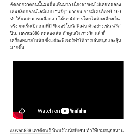
คิดออกว่าตอนนั้นผมตื่นเต้นมาก เนื่องจากผมไม่เคยทดลอง
เล่นสล็อตออนไลน์แบบ “ฟรีๆ” มาก่อน การมีเครดิตฟรี 100
ทำให้ผมสามารถเลือกเกมได้นานัปการโดยไม่ต้องเสี่ยงเงิน
จริง ผมเริ่มเปิดเกมที่มี ฟีเจอร์โบนัสพิเศษ ตัวอย่างเช่น ฟรีส
ปิน,
sawan888 ทดลองเล่น
ตัวคูณเงินรางวัล แล้วก็
เครื่องหมายโบนัส ซึ่งแต่ละฟีเจอร์ทำให้การเล่นสนุกและลุ้น
มากขึ้น
sawan888 เครดิตฟรี
ฟีพบร์โบนัสพิเศษ ทำให้เกมสนุกสนาน