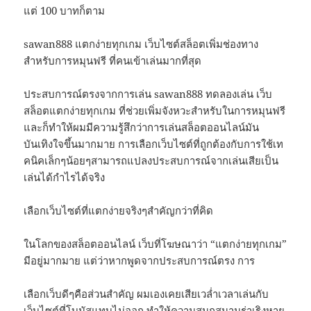
แต่ 100 บาทก็ตาม
sawan888 แตกง่ายทุกเกม เว็บไซต์สล็อตเพิ่มช่องทาง
สำหรับการหมุนฟรี ที่คนเข้าเล่นมากที่สุด
ประสบการณ์ตรงจากการเล่น sawan888 ทดลองเล่น เว็บ
สล็อตแตกง่ายทุกเกม ที่ช่วยเพิ่มจังหวะสำหรับในการหมุนฟรี
และก็ทำให้ผมมีความรู้สึกว่าการเล่นสล็อตออนไลน์มัน
บันเทิงใจขึ้นมากมาย การเลือกเว็บไซต์ที่ถูกต้องกับการใช้เท
คนิคเล็กๆน้อยๆสามารถแปลงประสบการณ์จากเล่นเสียเป็น
เล่นได้กำไรได้จริง
เลือกเว็บไซต์ที่แตกง่ายจริงๆสำคัญกว่าที่คิด
ในโลกของสล็อตออนไลน์ เว็บที่โฆษณาว่า “แตกง่ายทุกเกม”
มีอยู่มากมาย แต่ว่าหากพูดจากประสบการณ์ตรง การ
เลือกเว็บดีๆคือส่วนสำคัญ ผมเองเคยเสียเวล่ำเวลาเล่นกับ
เว็บไซต์ที่โบนัสแทบไม่ออก ทำให้ความสนุกสนานร่าเริงหาย