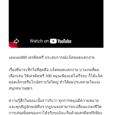
sawan888 เครดิตฟรี ประสบการณ์แจ็คพอตแตกง่าย
เรื่องที่น่าระทึกใจที่สุดคือ แจ็คพอตแตกง่าย บางเกมที่ผม
เลือกเล่น ใช้เครดิตฟรี 100 หมุนเพียงแต่ไม่กี่รอบ ก็ได้แจ็ค
พอตเล็กๆหรือโบนัสรางวัลใหญ่ ทำให้ผมประหลาดใจและ
สนุกสนานสุดๆ
ความรู้สึกในขณะนั้นราวกับว่า ทุกการหมุนมีความหมาย
และทุกสัญลักษณ์ที่ปรากฏบนจอสามารถเปลี่ยนแปลงชีวิต
การเล่นสล็อตของเราได้จริงๆแม้จะเริ่มด้วยเครดิตฟรีเพียง